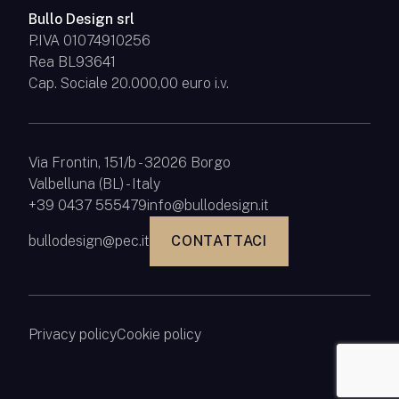
Bullo Design srl
P.IVA 01074910256
Rea BL93641
Cap. Sociale 20.000,00 euro i.v.
Via Frontin, 151/b - 32026 Borgo
Valbelluna (BL) - Italy
+39 0437 555479
info@bullodesign.it
bullodesign@pec.it
CONTATTACI
Privacy policy
Cookie policy