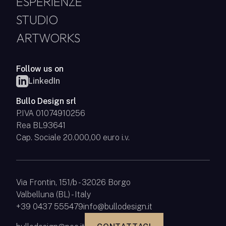
ESPERIENZE
STUDIO
ARTWORKS
Follow us on
LinkedIn
Bullo Design srl
P.IVA 01074910256
Rea BL93641
Cap. Sociale 20.000,00 euro i.v.
Via Frontin, 151/b - 32026 Borgo
Valbelluna (BL) - Italy
+39 0437 555479
info@bullodesign.it